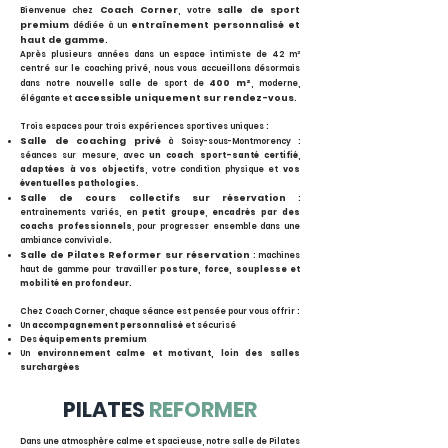
Coach Corner
salle de sport
Bienvenue chez
, votre
premium
entraînement personnalisé et
dédiée à un
haut de gamme
.
Après plusieurs années dans un espace intimiste de 42 m²
centré sur le coaching privé, nous vous accueillons désormais
400 m²
dans notre nouvelle salle de sport de
, moderne,
accessible uniquement sur rendez-vous
élégante et
.
Trois espaces pour trois expériences sportives uniques :
Salle de coaching privé
à Soisy-sous-Montmorency :
séances sur mesure, avec
un coach sport-santé certifié
,
adaptées à vos objectifs
, votre condition physique et
vos
éventuelles pathologies
.
Salle de cours collectifs sur réservation
:
entraînements variés, en
petit groupe
,
encadrés par des
coachs professionnels
, pour progresser ensemble dans une
ambiance conviviale.
Salle de Pilates Reformer sur réservation
: machines
haut de gamme pour travailler
posture, force, souplesse et
mobilité en profondeur
.
Chez Coach Corner, chaque séance est pensée pour vous offrir :
Un
accompagnement personnalisé
et sécurisé
Des
équipements premium
Un
environnement calme et motivant, loin des salles
surchargées​
PILATES
REFORMER
Dans une atmosphère calme et spacieuse, notre salle de Pilates