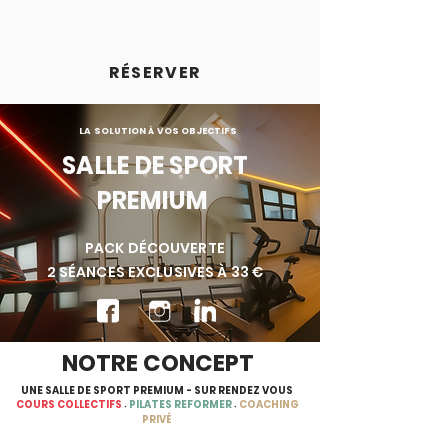
COACH
CORNER
RÉSERVER
LA SOLUTION
À
VOS OBJECTIFS
SALLE DE SPORT
PRE
MIUM
PACK D
É
COUVERTE
2 S
É
ANCES EXCLUSIVES À 33
€
NOTRE CONCEPT
UNE SALLE DE SPORT PREMIUM - SUR RENDEZ VOUS
COURS COLLECTIFS
PILATES REFORMER
COACHING
•
•
PRIVÉ