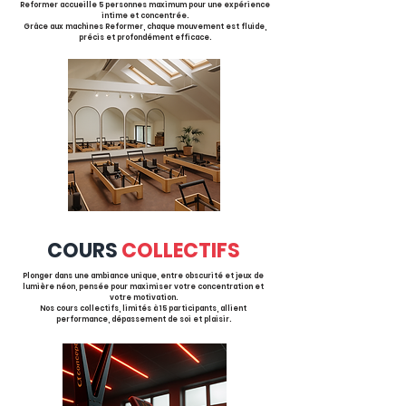
Reformer accueille 5 personnes maximum pour une expérience
intime et concentrée.
Grâce aux machines Reformer, chaque mouvement est fluide,
précis et profondément efficace.
COURS
COLLECTIFS
Plonger dans une ambiance unique, entre obscurité et jeux de
lumière néon, pensée pour maximiser votre concentration et
votre motivation.
Nos cours collectifs, limités à 15 participants, allient
performance, dépassement de soi et plaisir.