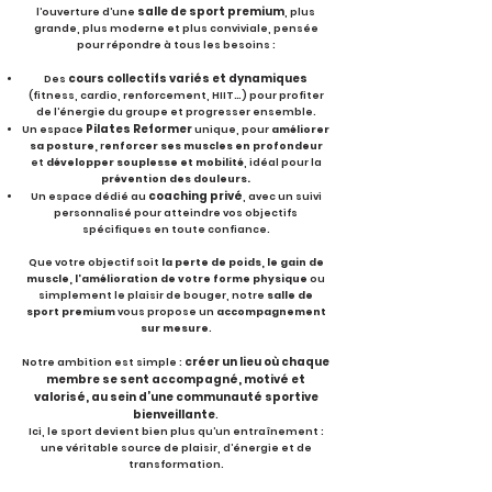
salle de sport premium
l’ouverture d’une
, plus
grande, plus moderne et plus conviviale, pensée
pour répondre à tous les besoins :
cours collectifs variés et dynamiques
Des
(fitness, cardio, renforcement, HIIT…) pour profiter
de l’énergie du groupe et progresser ensemble.
Pilates Reformer
Un espace
unique, pour
améliorer
sa posture,
r
enforcer ses muscles en profondeur
et
développer souplesse et mobilité
, idéal pour la
prévention des douleurs.
coaching privé
Un espace dédié au
, avec un suivi
personnalisé pour atteindre vos objectifs
spécifiques en toute confiance.
Que votre objectif soit
la perte de poids, le gain de
muscle, l’amélioration de votre forme physique
ou
simplement le plaisir de bouger, notre
salle de
sport premium
vous propose un
accompagnement
sur mesure
.
créer un lieu où chaque
Notre ambition est simple :
membre se sent accompagné, motivé et
valorisé, au sein d’une communauté sportive
bienveillante
.
Ici, le sport devient bien plus qu’un entraînement :
une véritable source de plaisir, d’énergie et de
transformation.