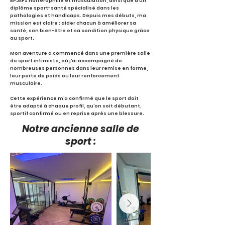
BPJEPS haltérophilie et musculation, ainsi que d’un
diplôme sport-santé spécialisé dans les
pathologies et handicaps. Depuis mes débuts, ma
mission est claire : aider chacun à améliorer sa
santé, son bien-être et sa condition physique grâce
au sport.
Mon aventure a commencé dans une première salle
de sport intimiste, où j’ai accompagné de
nombreuses personnes dans leur remise en forme,
leur perte de poids ou leur renforcement
musculaire.
Cette expérience m’a confirmé que le sport doit
être adapté à chaque profil, qu’on soit débutant,
sportif confirmé ou en reprise après une blessure.
Notre ancienne salle de
sport :