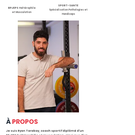
SPORT-SANTE
BPJEPS
Haltérophile
Spécialisation Pathologies et
et Musculation
Handicaps
À
PROPOS
Je suis Ryan Tarabay, coach sportif diplômé d’un