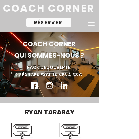
COACH
CORNER
RÉSERVER
COACH CORNER
QUI SOMMES-NOUS ?
PACK D
É
COUVERTE
2 S
É
ANCES EXCLUSIVES À 33
€
RYAN TARABAY