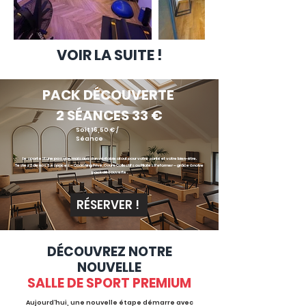
VOIR LA SUITE !
PACK
D
É
COUVERTE
2 S
É
ANCES 33 €
Soit 16,50 € /
Séance
Le sport est une passion, mais aussi un véritable atout pour votre santé et votre bien-être.
Testez 2 de nos 3 espaces – Coaching Privé, Cours Collectifs ou Pilates Reformer – grâce à notre
pack découverte .
RÉSERVER !
D
É
COUVREZ NOTRE
NOUVELLE
SALLE DE SPORT PRE
MIUM
Aujourd’hui, une nouvelle étape démarre avec