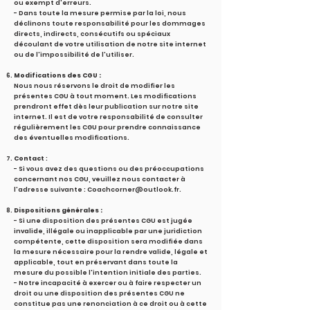
ou exempt d'erreurs.
- Dans toute la mesure permise par la loi, nous
déclinons toute responsabilité pour les dommages
directs, indirects, consécutifs ou spéciaux
découlant de votre utilisation de notre site internet
ou de l'impossibilité de l'utiliser.
Modifications des CGU :
Nous nous réservons le droit de modifier les
présentes CGU à tout moment. Les modifications
prendront effet dès leur publication sur notre site
internet. Il est de votre responsabilité de consulter
régulièrement les CGU pour prendre connaissance
des éventuelles modifications.
Contact
:
- Si vous avez des questions ou des préoccupations
concernant nos CGU, veuillez nous contacter à
l'adresse suivante : Coachcorner@outlook.fr.
Dispositions générales :
- Si une disposition des présentes CGU est jugée
invalide, illégale ou inapplicable par une juridiction
compétente, cette disposition sera modifiée dans
la mesure nécessaire pour la rendre valide, légale et
applicable, tout en préservant dans toute la
mesure du possible l'intention initiale des parties.
- Notre incapacité à exercer ou à faire respecter un
droit ou une disposition des présentes CGU ne
constitue pas une renonciation à ce droit ou à cette