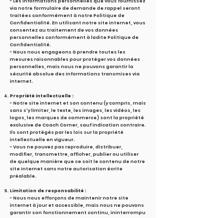
- Les informations personnelles que vous fournissez
via notre formulaire de demande de rappel seront
traitées conformément à notre Politique de
Confidentialité. En utilisant notre site internet, vous
consentez au traitement de vos données
personnelles conformément à ladite Politique de
Confidentialité.
- Nous nous engageons à prendre toutes les
mesures raisonnables pour protéger vos données
personnelles, mais nous ne pouvons garantir la
sécurité absolue des informations transmises via
internet.
Propriété intellectuelle :
- Notre site internet et son contenu (y compris, mais
sans s'y limiter, le texte, les images, les vidéos, les
logos, les marques de commerce) sont la propriété
exclusive de Coach Corner, sauf indication contraire.
Ils sont protégés par les lois sur la propriété
intellectuelle en vigueur.
- Vous ne pouvez pas reproduire, distribuer,
modifier, transmettre, afficher, publier ou utiliser
de quelque manière que ce soit le contenu de notre
site internet sans notre autorisation écrite
préalable.
Limitation de responsabilité :
- Nous nous efforçons de maintenir notre site
internet à jour et accessible, mais nous ne pouvons
garantir son fonctionnement continu, ininterrompu