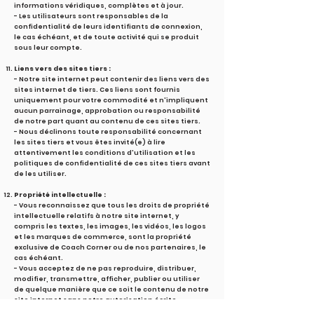
informations véridiques, complètes et à jour.
- Les utilisateurs sont responsables de la
confidentialité de leurs identifiants de connexion,
le cas échéant, et de toute activité qui se produit
sous leur compte.
Liens vers des sites tiers :
- Notre site internet peut contenir des liens vers des
sites internet de tiers. Ces liens sont fournis
uniquement pour votre commodité et n'impliquent
aucun parrainage, approbation ou responsabilité
de notre part quant au contenu de ces sites tiers.
- Nous déclinons toute responsabilité concernant
les sites tiers et vous êtes invité(e) à lire
attentivement les conditions d'utilisation et les
politiques de confidentialité de ces sites tiers avant
de les utiliser.
Propriété intellectuelle :
- Vous reconnaissez que tous les droits de propriété
intellectuelle relatifs à notre site internet, y
compris les textes, les images, les vidéos, les logos
et les marques de commerce, sont la propriété
exclusive de Coach Corner ou de nos partenaires, le
cas échéant.
- Vous acceptez de ne pas reproduire, distribuer,
modifier, transmettre, afficher, publier ou utiliser
de quelque manière que ce soit le contenu de notre
site internet sans notre autorisation écrite
préalable ou celle des détenteurs des droits