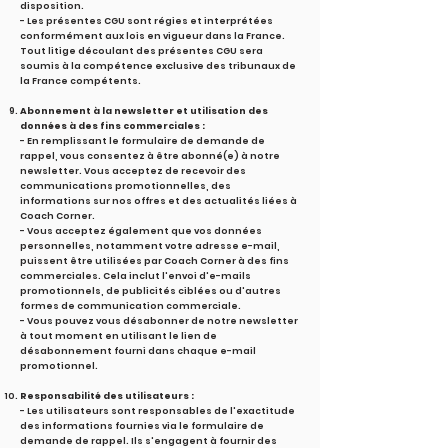
disposition.
- Les présentes CGU sont régies et interprétées
conformément aux lois en vigueur dans la France.
Tout litige découlant des présentes CGU sera
soumis à la compétence exclusive des tribunaux de
la France compétents.
Abonnement à la newsletter et utilisation des
données à des fins commerciales :
- En remplissant le formulaire de demande de
rappel, vous consentez à être abonné(e) à notre
newsletter. Vous acceptez de recevoir des
communications promotionnelles, des
informations sur nos offres et des actualités liées à
Coach Corner.
- Vous acceptez également que vos données
personnelles, notamment votre adresse e-mail,
puissent être utilisées par Coach Corner à des fins
commerciales. Cela inclut l'envoi d'e-mails
promotionnels, de publicités ciblées ou d'autres
formes de communication commerciale.
- Vous pouvez vous désabonner de notre newsletter
à tout moment en utilisant le lien de
désabonnement fourni dans chaque e-mail
promotionnel.
Responsabilité des utilisateurs :
- Les utilisateurs sont responsables de l'exactitude
des informations fournies via le formulaire de
demande de rappel. Ils s'engagent à fournir des