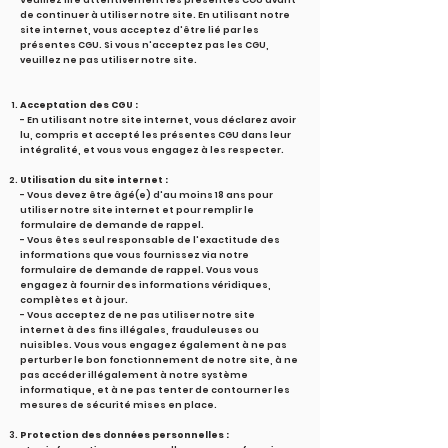
Veuillez lire attentivement les présentes CGU avant
de continuer à utiliser notre site. En utilisant notre
site internet, vous acceptez d'être lié par les
présentes CGU. Si vous n'acceptez pas les CGU,
veuillez ne pas utiliser notre site.
Acceptation des CGU :
- En utilisant notre site internet, vous déclarez avoir
lu, compris et accepté les présentes CGU dans leur
intégralité, et vous vous engagez à les respecter.
Utilisation du site internet :
- Vous devez être âgé(e) d'au moins 18 ans pour
utiliser notre site internet et pour remplir le
formulaire de demande de rappel.
- Vous êtes seul responsable de l'exactitude des
informations que vous fournissez via notre
formulaire de demande de rappel. Vous vous
engagez à fournir des informations véridiques,
complètes et à jour.
- Vous acceptez de ne pas utiliser notre site
internet à des fins illégales, frauduleuses ou
nuisibles. Vous vous engagez également à ne pas
perturber le bon fonctionnement de notre site, à ne
pas accéder illégalement à notre système
informatique, et à ne pas tenter de contourner les
mesures de sécurité mises en place.
Protection des données personnelles :