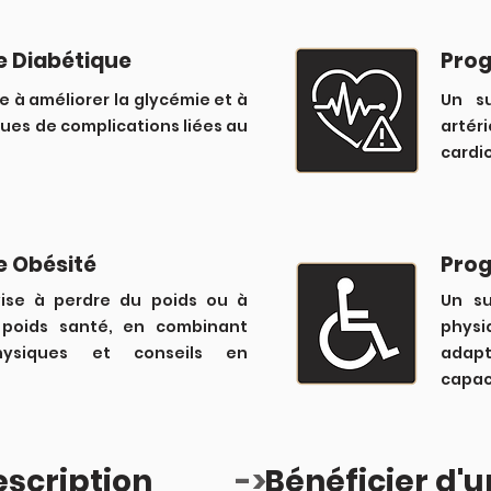
 Diabétique
Pro
se à améliorer la glycémie et à
Un su
sques de complications liées au
artér
cardi
 Obésité
Pro
vise à perdre du poids ou à
Un su
 poids santé, en combinant
physi
hysiques et conseils en
adap
capac
escription
->
Bénéficier d'