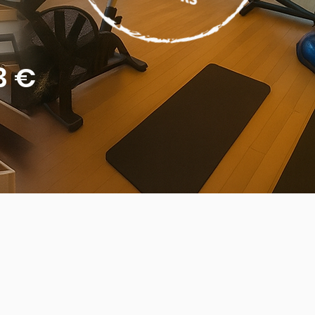
3
€
É