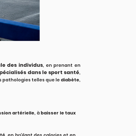
le des individus
, en prenant en
pécialisés dans le sport santé
,
 pathologies telles que le
diabète
,
ssion artérielle
, à
baisser le taux
nté
, en brûlant des calories et en