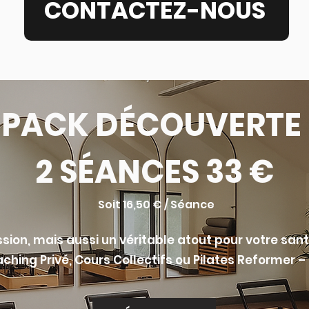
CONTACTEZ-NOUS
PACK
D
É
COUVERTE
2 S
É
ANCES 33 €
Soit 16,50 € / Séance
sion, mais aussi un véritable atout pour votre sant
ching Privé, Cours Collectifs ou Pilates Reformer –