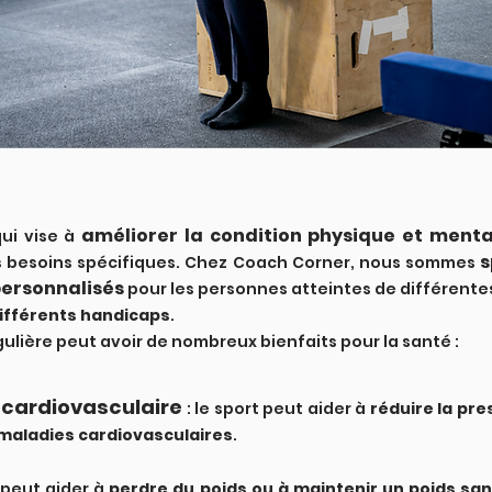
améliorer la condition physique et menta
qui vise à
s
rs besoins spécifiques. Chez Coach Corner, nous sommes
ersonnalisés
pour les personnes atteintes de différentes
ifférents handicaps
.
ulière peut avoir de nombreux bienfaits pour la santé :
 cardiovasculaire
: le sport peut aider à
réduire la pre
 maladies cardiovasculaires
.
 peut aider à
perdre du poids ou à maintenir un poids sa