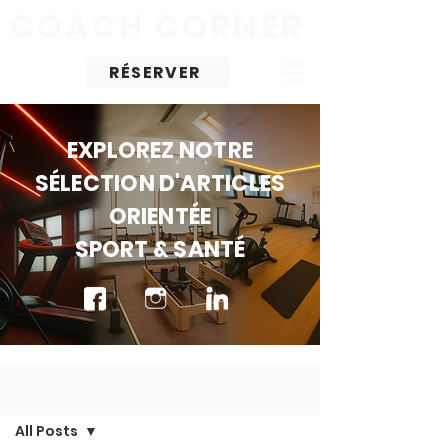
COACH
CORNER
RÉSERVER
EXPLOREZ NOTRE
SÉLECTION D'ARTICLES
ORIENTÉE
SPORT & SANTÉ
Blog
All Posts