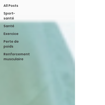
All Posts
Sport-
santé
Santé
Exercice
Perte de
poids
Renforcement
musculaire