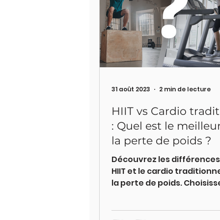
31 août 2023
2 min de lecture
HIIT vs Cardio tradi
: Quel est le meilleu
la perte de poids ?
Découvrez les différences
HIIT et le cardio traditionn
la perte de poids. Choisiss
méthode qui vous convien
mieux.