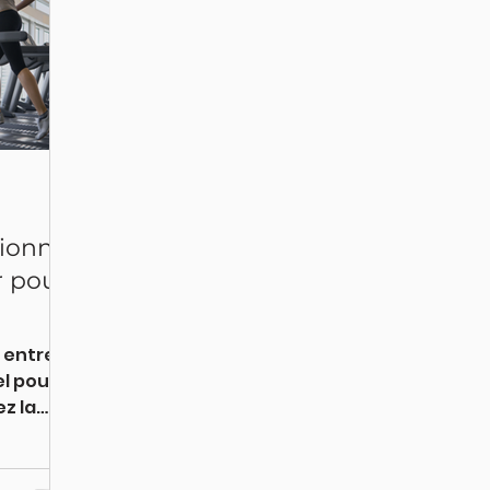
tionnel
r pour
 entre le
el pour
ez la
t le