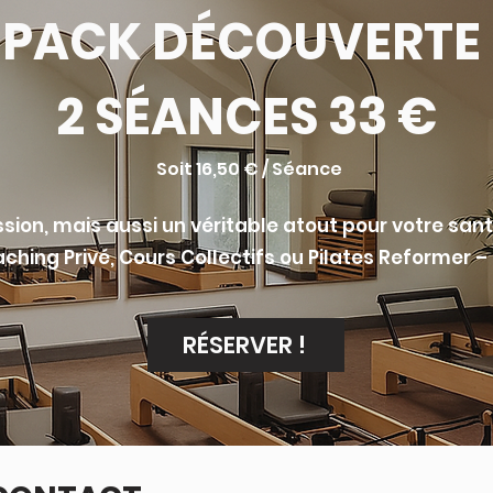
PACK
D
É
COUVERTE
2 S
É
ANCES 33 €
Soit 16,50 € / Séance
sion, mais aussi un véritable atout pour votre sant
ching Privé, Cours Collectifs ou Pilates Reformer –
RÉSERVER !