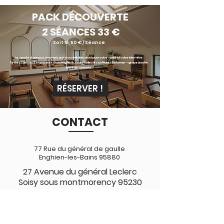
PACK
D
É
COUVERTE
2 S
É
ANCES 33 €
Soit 16,50 € / Séance
Le sport est une passion, mais aussi un véritable atout pour votre santé et votre bien-être.
Testez 2 de nos 3 espaces – Coaching Privé, Cours Collectifs ou Pilates Reformer – grâce à notre
pack découverte .
RÉSERVER !
CONTACT
77 Rue du général de gaulle
Enghien-les-Bains 95880
27 Avenue du général Leclerc
Soisy sous montmorency 95230
Lundi - Vendredi : 7h - 21h
Samedi : 8h - 13h